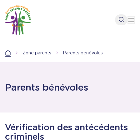
Aller
au
contenu
Open se
Op
principal
Zone parents
Parents bénévoles
Accueil
Parents bénévoles
Vérification des antécédents
criminels