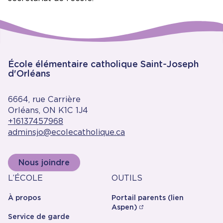
École élémentaire catholique Saint-Joseph
d'Orléans
6664, rue Carrière
Orléans, ON K1C 1J4
+16137457968
adminsjo@ecolecatholique.ca
Nous joindre
À
Outils
L’ÉCOLE
OUTILS
propos
À propos
Portail parents (lien
Aspen)
Service de garde