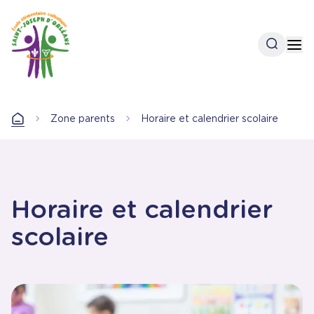
Aller
au
contenu
Open se
Op
principal
Zone parents
Horaire et calendrier scolaire
Accueil
Horaire et calendrier
scolaire