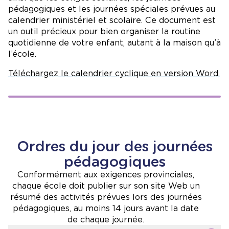
classe
pédagogiques et les journées spéciales prévues au
12 h 15 à 13 h 15
: Bloc 4 d’enseignement et
calendrier ministériel et scolaire. Ce document est
d’apprentissage
un outil précieux pour bien organiser la routine
13 h 15 à 13 h 30
: Récréation
quotidienne de votre enfant, autant à la maison qu’à
13 h 30 à 14 h 30
: Bloc 5 d’enseignement et
l’école.
d’apprentissage
14 h 30
: Fin de la journée / Départ des autobus
Téléchargez le calendrier cyclique en version Word.
Ordres du jour des journées
pédagogiques
Conformément aux exigences provinciales,
chaque école doit publier sur son site Web un
résumé des activités prévues lors des journées
pédagogiques, au moins 14 jours avant la date
de chaque journée.