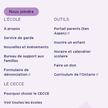
Nous joindre
À
Outils
L’ÉCOLE
OUTILS
propos
À propos
Portail parents (lien
Aspen)
Service de garde
Inscrire un enfant
Nouvelles et événements
Horaire et calendrier
Bureau de support aux
scolaire
familles
Faire un don
Formulaire de
dénonciation
Curriculum de l'Ontario
Carrière
LE CECCE
Pourquoi choisir le CECCE
Voir toutes les écoles